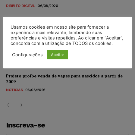
DIREITO DIGITAL
06/08/2026
TSE reforça que sistemas das urnas eletrônicas tornam-se
invioláveis após assinatura digital e lacração
Usamos cookies em nosso site para fornecer a
experiência mais relevante, lembrando suas
NOTÍCIAS
06/08/2026
preferências e visitas repetidas. Ao clicar em “Aceitar”,
concorda com a utilização de TODOS os cookies.
STF inicia julgamento sobre constitucionalidade da
proibição dos jogos de azar no Brasil
Configurações
Aceitar
NOTÍCIAS
06/08/2026
Projeto proíbe venda de vapes para nascidos a partir de
2009
NOTÍCIAS
06/08/2026
Inscreva-se