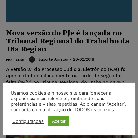
Nova versão do PJe é lançada no
Tribunal Regional do Trabalho da
18a Região
Suporte Juristas
-
20/02/2018
NOTÍCIAS
A versão 2.1 do Processo Judicial Eletrônico (PJe) foi
apresentada nacionalmente na tarde de segunda-
feira (19/2) no Tribunal Regional do Trabalho da 18ª
Região....
Usamos cookies em nosso site para fornecer a
experiência mais relevante, lembrando suas
preferências e visitas repetidas. Ao clicar em “Aceitar”,
Popular
concorda com a utilização de TODOS os cookies.
Configurações
Aceitar