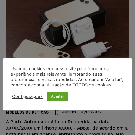
Usamos cookies em nosso site para fornecer a
experiência mais relevante, lembrando suas
preferências e visitas repetidas. Ao clicar em “Aceitar”,
Modelo de Petição – Ação de
concorda com a utilização de TODOS os cookies.
Obrigação de Fazer – Apple
Configurações
Aceitar
iPhone Sem Carregador – CDC
Juristas
-
01/09/2022
MODELOS DE PETIÇÃO
A Parte Autora adquiriu da Requerida na data
XX/XX/20XX um iPhone XXXXX - Apple, de acordo om a
nota fiscal em apenso, entretanto o produto só veio