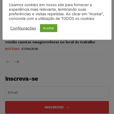
Usamos cookies em nosso site para fornecer a
STF amplia isenção de IBS e CBS na compra de veículos
experiência mais relevante, lembrando suas
novos para pessoas com deficiência e autistas de todos os
preferências e visitas repetidas. Ao clicar em “Aceitar”,
níveis
concorda com a utilização de TODOS os cookies.
DIREITO TRIBUTÁRIO
07/08/2026
Configurações
Aceitar
Justiça do Trabalho mantém justa causa de empregado que
vendia canetas emagrecedoras no local de trabalho
NOTÍCIAS
07/08/2026
Inscreva-se
INSCREVER