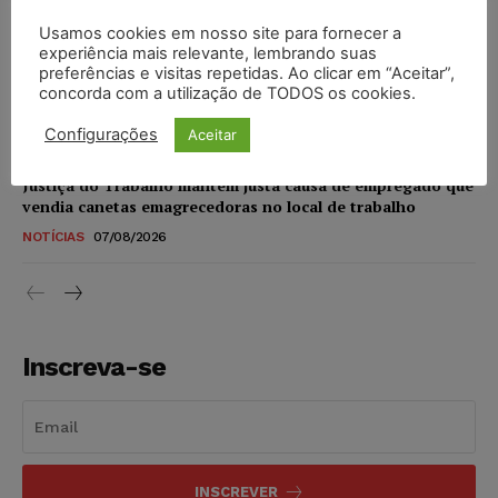
NOTÍCIAS
07/08/2026
Usamos cookies em nosso site para fornecer a
experiência mais relevante, lembrando suas
STF amplia isenção de IBS e CBS na compra de veículos
preferências e visitas repetidas. Ao clicar em “Aceitar”,
novos para pessoas com deficiência e autistas de todos os
concorda com a utilização de TODOS os cookies.
níveis
Configurações
Aceitar
DIREITO TRIBUTÁRIO
07/08/2026
Justiça do Trabalho mantém justa causa de empregado que
vendia canetas emagrecedoras no local de trabalho
NOTÍCIAS
07/08/2026
Inscreva-se
INSCREVER