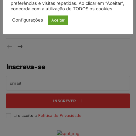
preferências e visitas repetidas. Ao clicar em “Aceitar”,
DIREITO TRIBUTÁRIO
07/08/2026
concorda com a utilização de TODOS os cookies.
Justiça do Trabalho mantém justa causa de empregado que
Configurações
Aceitar
vendia canetas emagrecedoras no local de trabalho
NOTÍCIAS
07/08/2026
Inscreva-se
INSCREVER
Li e aceito a
Política de Privacidade
.