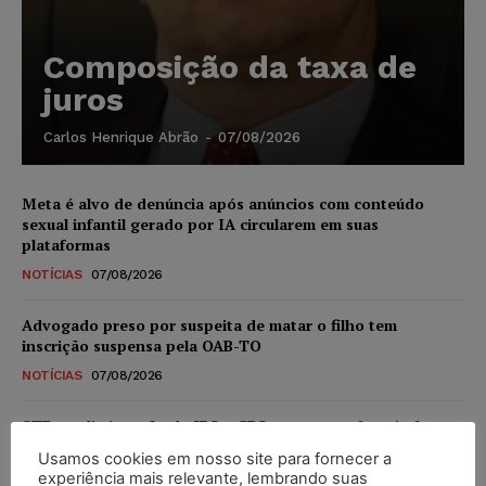
Composição da taxa de
juros
Carlos Henrique Abrão
-
07/08/2026
Meta é alvo de denúncia após anúncios com conteúdo
sexual infantil gerado por IA circularem em suas
plataformas
NOTÍCIAS
07/08/2026
Advogado preso por suspeita de matar o filho tem
inscrição suspensa pela OAB-TO
NOTÍCIAS
07/08/2026
STF amplia isenção de IBS e CBS na compra de veículos
novos para pessoas com deficiência e autistas de todos os
Usamos cookies em nosso site para fornecer a
níveis
experiência mais relevante, lembrando suas