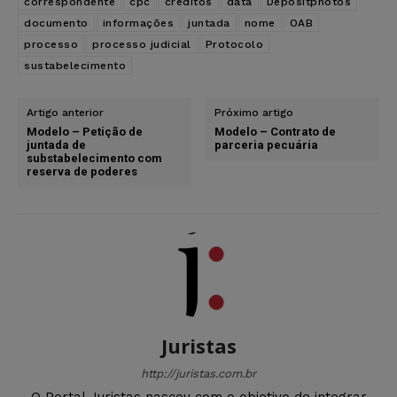
correspondente
cpc
créditos
data
Depositphotos
documento
informações
juntada
nome
OAB
processo
processo judicial
Protocolo
sustabelecimento
Artigo anterior
Próximo artigo
Modelo – Petição de
Modelo – Contrato de
juntada de
parceria pecuária
substabelecimento com
reserva de poderes
Juristas
http://juristas.com.br
O Portal Juristas nasceu com o objetivo de integrar