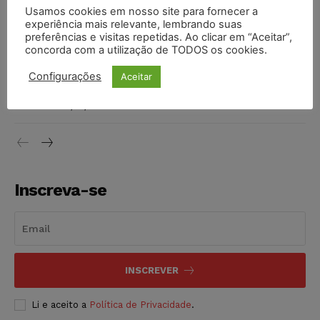
STF inicia julgamento sobre constitucionalidade da
Usamos cookies em nosso site para fornecer a
proibição dos jogos de azar no Brasil
experiência mais relevante, lembrando suas
preferências e visitas repetidas. Ao clicar em “Aceitar”,
NOTÍCIAS
06/08/2026
concorda com a utilização de TODOS os cookies.
Projeto proíbe venda de vapes para nascidos a partir de
Configurações
Aceitar
2009
NOTÍCIAS
06/08/2026
Inscreva-se
INSCREVER
Li e aceito a
Política de Privacidade
.