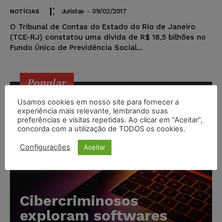
Juristas
-
09/02/2017
NOTÍCIAS
O Tribunal de Contas do Estado do Rio de Janeiro
(TCE-RJ) constatou uma dívida de R$ 18,5 bilhões no
Fundo Único de Previdência Social...
Popular
Usamos cookies em nosso site para fornecer a
experiência mais relevante, lembrando suas
preferências e visitas repetidas. Ao clicar em “Aceitar”,
concorda com a utilização de TODOS os cookies.
Configurações
Aceitar
Cibercriminosos
exploram softwares