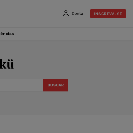
Conta
INSCREVA-SE
dências
nkü
BUSCAR