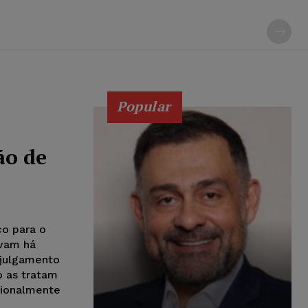
Popular
ão de
ço para o
avam há
 julgamento
o as tratam
cionalmente