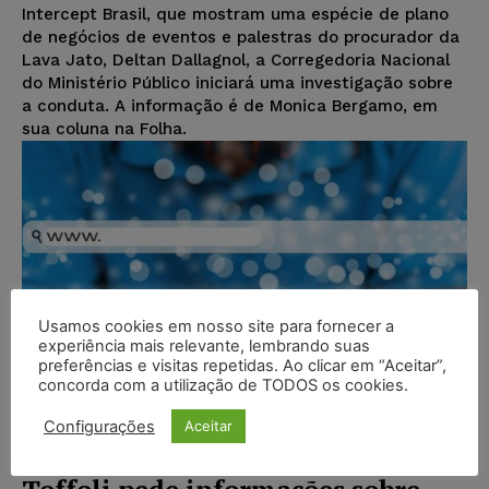
Intercept Brasil, que mostram uma espécie de plano
de negócios de eventos e palestras do procurador da
Lava Jato, Deltan Dallagnol, a Corregedoria Nacional
do Ministério Público iniciará uma investigação sobre
a conduta. A informação é de Monica Bergamo, em
sua coluna na Folha.
Usamos cookies em nosso site para fornecer a
experiência mais relevante, lembrando suas
preferências e visitas repetidas. Ao clicar em “Aceitar”,
concorda com a utilização de TODOS os cookies.
Configurações
Aceitar
Toffoli pede informações sobre