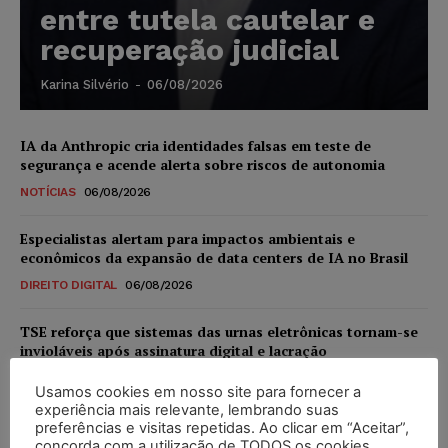
entre tutela cautelar e
recuperação judicial
Karina Silvério
-
06/08/2026
IA da Anthropic cria identidades falsas em teste de
segurança e acende alerta sobre riscos de autonomia
NOTÍCIAS
06/08/2026
Especialistas alertam para impactos ambientais e
econômicos da expansão de data centers de IA no Brasil
DIREITO DIGITAL
06/08/2026
TSE reforça que sistemas das urnas eletrônicas tornam-se
invioláveis após assinatura digital e lacração
NOTÍCIAS
06/08/2026
Usamos cookies em nosso site para fornecer a
experiência mais relevante, lembrando suas
STF inicia julgamento sobre constitucionalidade da
preferências e visitas repetidas. Ao clicar em “Aceitar”,
proibição dos jogos de azar no Brasil
concorda com a utilização de TODOS os cookies.