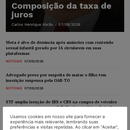
Composição da taxa de
juros
Carlos Henrique Abrão
-
07/08/2026
Meta é alvo de denúncia após anúncios com conteúdo
sexual infantil gerado por IA circularem em suas
plataformas
NOTÍCIAS
07/08/2026
Advogado preso por suspeita de matar o filho tem
inscrição suspensa pela OAB-TO
NOTÍCIAS
07/08/2026
STF amplia isenção de IBS e CBS na compra de veículos
novos para pessoas com deficiência e autistas de todos os
níveis
Usamos cookies em nosso site para fornecer a
DIREITO TRIBUTÁRIO
07/08/2026
experiência mais relevante, lembrando suas
preferências e visitas repetidas. Ao clicar em “Aceitar”,