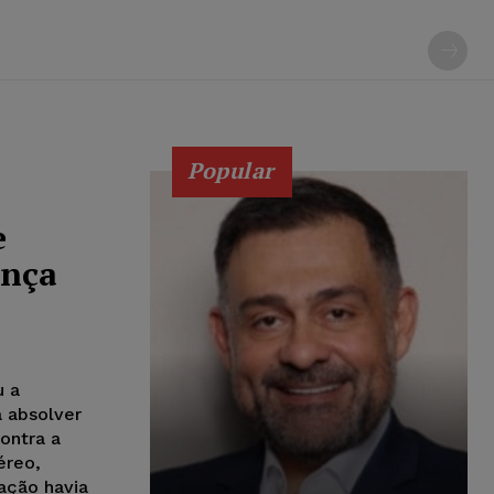
Popular
e
ança
u a
 absolver
ontra a
éreo,
nação havia