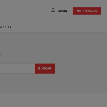
Conta
INSCREVA-SE
dências
l
BUSCAR