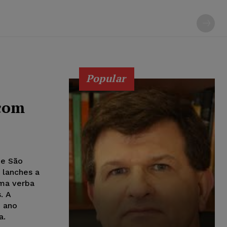
Popular
com
de São
 lanches a
ma verba
. A
m ano
a.