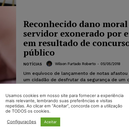
Reconhecido dano moral
servidor exonerado por e
em resultado de concurs
público
Wilson Furtado Roberto
-
05/05/2018
NOTÍCIAS
Um equívoco de lançamento de notas afastou
um cidadão de desfrutar da segurança de um 
público até o prazo de...
Usamos cookies em nosso site para fornecer a experiência
mais relevante, lembrando suas preferências e visitas
repetidas. Ao clicar em “Aceitar”, concorda com a utilização
de TODOS os cookies.
Configurações
Aceitar