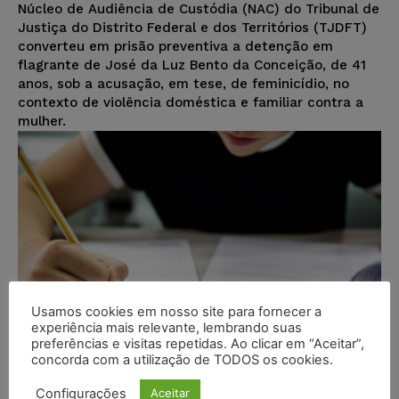
Núcleo de Audiência de Custódia (NAC) do Tribunal de
Justiça do Distrito Federal e dos Territórios (TJDFT)
converteu em prisão preventiva a detenção em
flagrante de José da Luz Bento da Conceição, de 41
anos, sob a acusação, em tese, de feminicídio, no
contexto de violência doméstica e familiar contra a
mulher.
Usamos cookies em nosso site para fornecer a
experiência mais relevante, lembrando suas
preferências e visitas repetidas. Ao clicar em “Aceitar”,
concorda com a utilização de TODOS os cookies.
Configurações
Aceitar