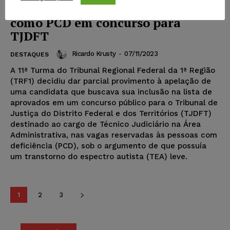
Candidata com TEA é reconhecida
como PCD em concurso para
TJDFT
Ricardo Krusty
-
07/11/2023
DESTAQUES
A 11ª Turma do Tribunal Regional Federal da 1ª Região
(TRF1) decidiu dar parcial provimento à apelação de
uma candidata que buscava sua inclusão na lista de
aprovados em um concurso público para o Tribunal de
Justiça do Distrito Federal e dos Territórios (TJDFT)
destinado ao cargo de Técnico Judiciário na Área
Administrativa, nas vagas reservadas às pessoas com
deficiência (PCD), sob o argumento de que possuía
um transtorno do espectro autista (TEA) leve.
1
2
3