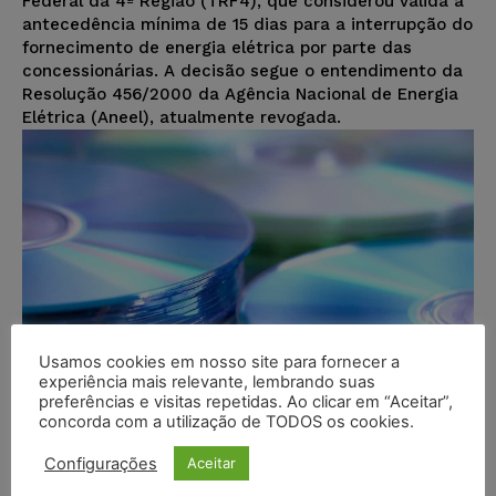
Federal da 4ª Região (TRF4), que considerou válida a
antecedência mínima de 15 dias para a interrupção do
fornecimento de energia elétrica por parte das
concessionárias. A decisão segue o entendimento da
Resolução 456/2000 da Agência Nacional de Energia
Elétrica (Aneel), atualmente revogada.
Usamos cookies em nosso site para fornecer a
experiência mais relevante, lembrando suas
preferências e visitas repetidas. Ao clicar em “Aceitar”,
concorda com a utilização de TODOS os cookies.
Configurações
Aceitar
Cabe à Justiça Federal julgar