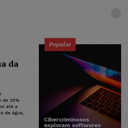
Popular
ua da
r
r
o de 25%
or até a
o de água,
Cibercriminosos
exploram softwares