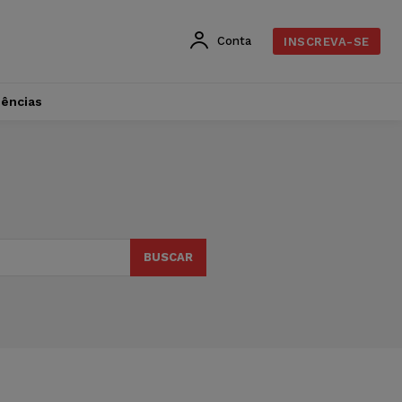
Conta
INSCREVA-SE
dências
BUSCAR