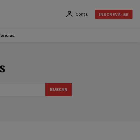
Conta
INSCREVA-SE
dências
s
BUSCAR