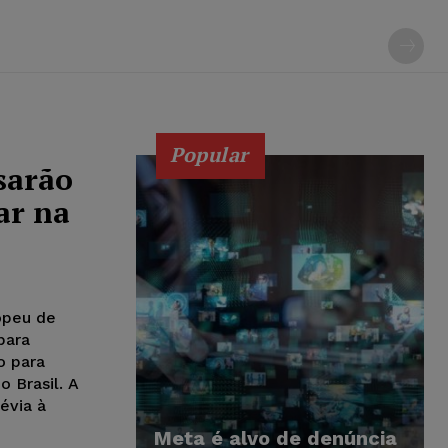
Popular
isarão
ar na
opeu de
para
o para
o Brasil. A
évia à
Meta é alvo de denúncia