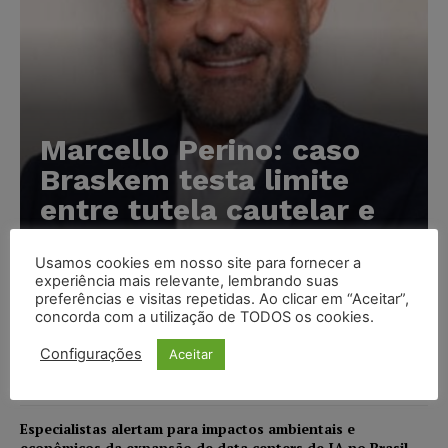
Marcello Perino: caso
Braskem testa limite
entre tutela cautelar e
recuperação judicial
Usamos cookies em nosso site para fornecer a
Karina Silvério
-
06/08/2026
experiência mais relevante, lembrando suas
preferências e visitas repetidas. Ao clicar em “Aceitar”,
concorda com a utilização de TODOS os cookies.
IA da Anthropic cria identidades falsas em teste de
segurança e acende alerta sobre riscos de autonomia
Configurações
Aceitar
NOTÍCIAS
06/08/2026
Especialistas alertam para impactos ambientais e
econômicos da expansão de data centers de IA no Brasil