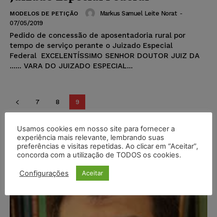
Markus Samuel Leite Norat
-
MODELOS DE PETIÇÃO
07/05/2019
Pedido de concessão de aposentadoria rural por
tempo de serviço perante o Juizado Especial
Federal EXCELENTÍSSIMO SENHOR DOUTOR JUIZ DA
...... VARA DO JUIZADO ESPECIAL...
7
8
9
Usamos cookies em nosso site para fornecer a
Popular
experiência mais relevante, lembrando suas
preferências e visitas repetidas. Ao clicar em “Aceitar”,
concorda com a utilização de TODOS os cookies.
Configurações
Aceitar