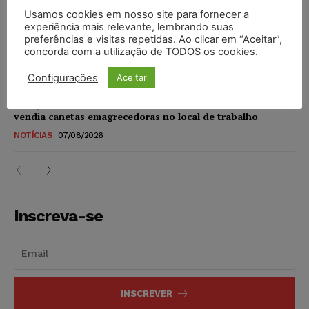
Usamos cookies em nosso site para fornecer a
STF amplia isenção de IBS e CBS na compra de veículos
experiência mais relevante, lembrando suas
novos para pessoas com deficiência e autistas de todos os
preferências e visitas repetidas. Ao clicar em “Aceitar”,
concorda com a utilização de TODOS os cookies.
níveis
DIREITO TRIBUTÁRIO
07/08/2026
Configurações
Aceitar
Justiça do Trabalho mantém justa causa de empregado que
vendia canetas emagrecedoras no local de trabalho
NOTÍCIAS
07/08/2026
Inscreva-se
INSCREVER