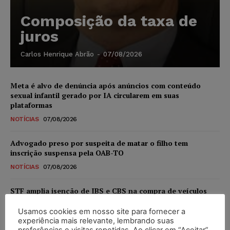
Composição da taxa de
juros
Carlos Henrique Abrão
-
07/08/2026
Meta é alvo de denúncia após anúncios com conteúdo
sexual infantil gerado por IA circularem em suas
plataformas
NOTÍCIAS
07/08/2026
Advogado preso por suspeita de matar o filho tem
inscrição suspensa pela OAB-TO
NOTÍCIAS
07/08/2026
STF amplia isenção de IBS e CBS na compra de veículos
novos para pessoas com deficiência e autistas de todos os
níveis
Usamos cookies em nosso site para fornecer a
experiência mais relevante, lembrando suas
DIREITO TRIBUTÁRIO
07/08/2026