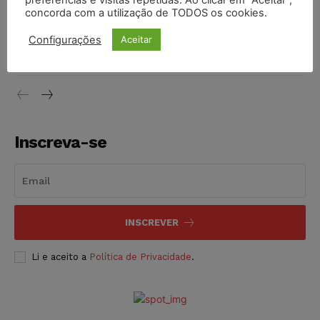
preferências e visitas repetidas. Ao clicar em “Aceitar”,
concorda com a utilização de TODOS os cookies.
Justiça do Trabalho mantém justa causa de empregado que
vendia canetas emagrecedoras no local de trabalho
Configurações
Aceitar
NOTÍCIAS
07/08/2026
Inscreva-se
INSCREVER
Li e aceito a
Política de Privacidade
.