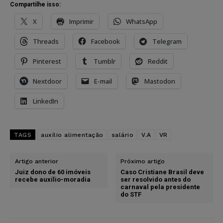
Compartilhe isso:
X
Imprimir
WhatsApp
Threads
Facebook
Telegram
Pinterest
Tumblr
Reddit
Nextdoor
E-mail
Mastodon
LinkedIn
TAGS
auxílio alimentação
salário
V.A
VR
Artigo anterior
Próximo artigo
Juiz dono de 60 imóveis
Caso Cristiane Brasil deve
recebe auxílio-moradia
ser resolvido antes do
carnaval pela presidente
do STF