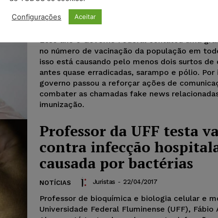
vacinação
Configurações
Aceitar
Juristas
-
18/07/2018
NOTÍCIAS
Esse ano o Governo Federal contatou uma gra
no número de vacinação da população em todo
isso está causando pelo menos dois surtos de 
antes quase erradicadas, sarampo e pólio. Por 
governo passou a reforçar ações de comunica
combater as chamadas fake news relacionadas
imunização.
Professor da UFF testa v
contra infecção hospital
causada por bactérias
Juristas
-
22/04/2017
NOTÍCIAS
Professor de bioquímica e biologia celular e m
Universidade Federal Fluminense (UFF), Fábio 