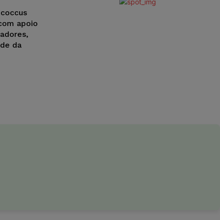
ococcus
 com apoio
sadores,
ade da