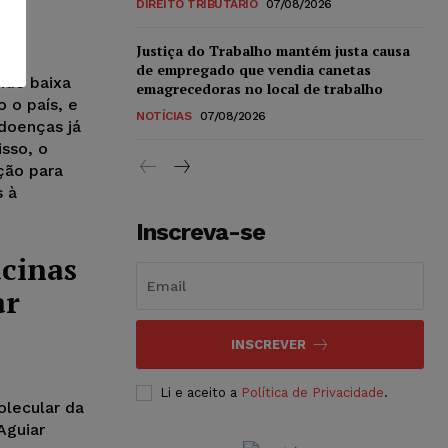
DIREITO TRIBUTÁRIO
07/08/2026
Justiça do Trabalho mantém justa causa
de empregado que vendia canetas
nde baixa
emagrecedoras no local de trabalho
 o país, e
NOTÍCIAS
07/08/2026
doenças já
isso, o
ção para
 à
Inscreva-se
acinas
ar
INSCREVER
Li e aceito a
Política de Privacidade
.
olecular da
Aguiar