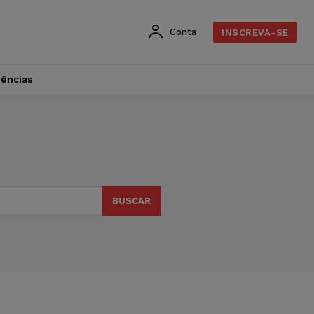
Conta
INSCREVA-SE
dências
BUSCAR