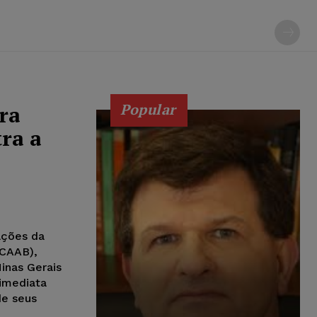
Popular
ra
tra a
ações da
(CAAB),
inas Gerais
 imediata
de seus