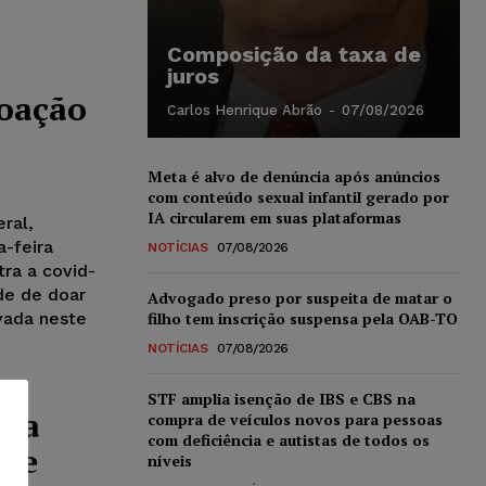
Composição da taxa de
juros
doação
Carlos Henrique Abrão
-
07/08/2026
Meta é alvo de denúncia após anúncios
com conteúdo sexual infantil gerado por
IA circularem em suas plataformas
eral,
a-feira
NOTÍCIAS
07/08/2026
tra a covid-
de de doar
Advogado preso por suspeita de matar o
vada neste
filho tem inscrição suspensa pela OAB-TO
NOTÍCIAS
07/08/2026
STF amplia isenção de IBS e CBS na
rça
compra de veículos novos para pessoas
com deficiência e autistas de todos os
bre
níveis