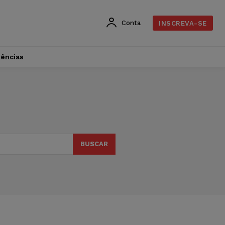
Conta
INSCREVA-SE
dências
BUSCAR