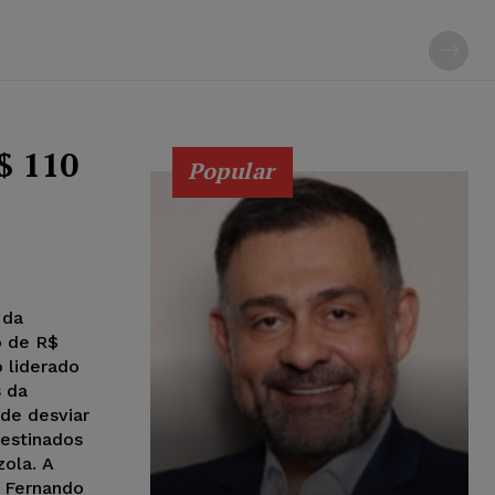
$ 110
Popular
 da
o de R$
 liderado
s da
 de desviar
destinados
la. A
 Fernando