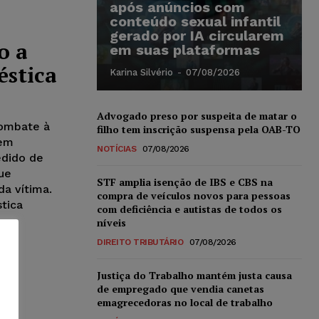
após anúncios com
conteúdo sexual infantil
gerado por IA circularem
o a
em suas plataformas
éstica
Karina Silvério
-
07/08/2026
Advogado preso por suspeita de matar o
combate à
filho tem inscrição suspensa pela OAB-TO
 em
NOTÍCIAS
07/08/2026
edido de
ue
STF amplia isenção de IBS e CBS na
a vítima.
compra de veículos novos para pessoas
tica
com deficiência e autistas de todos os
níveis
DIREITO TRIBUTÁRIO
07/08/2026
Justiça do Trabalho mantém justa causa
de empregado que vendia canetas
emagrecedoras no local de trabalho