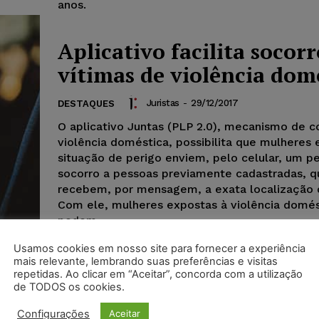
anos.
Aplicativo facilita socorr
vítimas de violência dom
Juristas
-
29/12/2017
DESTAQUES
O aplicativo Juntas (PLP 2.0), mecanismo de 
violência doméstica, possibilita que mulheres
situação de perigo enviem, pelo celular, um p
socorro a pessoas previamente cadastradas, q
recebem, por mensagem, a exata localização d
Com ele, mulheres expostas à violência domés
podem...
Usamos cookies em nosso site para fornecer a experiência
mais relevante, lembrando suas preferências e visitas
repetidas. Ao clicar em “Aceitar”, concorda com a utilização
de TODOS os cookies.
Configurações
Aceitar