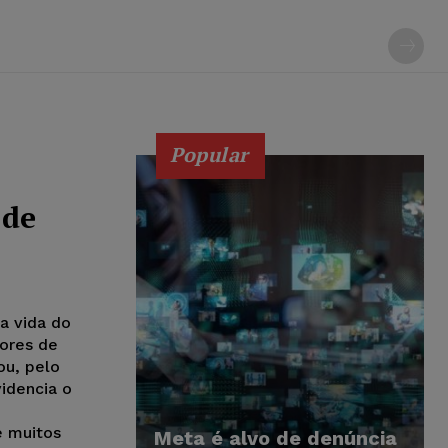
Popular
 de
a vida do
iores de
ou, pelo
videncia o
e muitos
Meta é alvo de denúncia