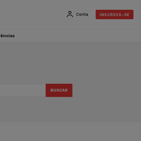
Conta
INSCREVA-SE
dências
BUSCAR