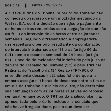
Juristas
-
21/03/2017
NOTÍCIAS
A Oitava Turma do Tribunal Superior do Trabalho não
conheceu do recurso de um moldador mecânico da
Wetzel S.A. contra decisão que negou o pagamento
de horas extras requeridas sob a alegação de que não
usufruiu do intervalo de 35 horas entre as jornadas
semanais. Segundo o trabalhador, a empregadora
desrespeitava o período, resultante da combinação
do intervalo intrajornada de 11 horas (artigo 66 da
CLT) com o descanso semanal de 24 horas (artigo
67). O pedido do moldador foi indeferido pelo juízo da
2ª Vara do Trabalho de Joinville (SC) e pelo Tribunal
Regional do Trabalho da 12ª Região (TRT-SC). O
entendimento dessas instâncias foi o de que a lei,
embora assegure 11 horas de descanso entre o fim de
um dia de trabalho e o início de outro, não determina
sua cumulação com as 24 horas relativas ao repouso
semanal remunerado. O TRT ainda analisou planilha,
apresentada pelo próprio moldador e concluiu que
não houve irregularidade, pois o que deve ser