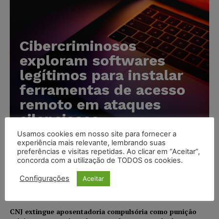
Cibercriminosos
exploram softwares
legítimos para instalar
ferramentas de acesso
remoto em ataques
silenciosos
Usamos cookies em nosso site para fornecer a
Karina Silvério
-
05/08/2026
experiência mais relevante, lembrando suas
preferências e visitas repetidas. Ao clicar em “Aceitar”,
concorda com a utilização de TODOS os cookies.
Anvisa prevê novas aprovações de canetas emagrecedoras
e reforça combate ao mercado ilegal
Configurações
Aceitar
NOTÍCIAS
05/08/2026
CNJ extingue aposentadoria compulsória como punição