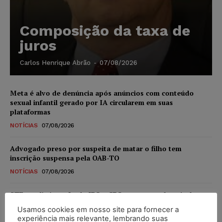
Composição da taxa de
juros
Carlos Henrique Abrão
-
07/08/2026
Meta é alvo de denúncia após anúncios com conteúdo
sexual infantil gerado por IA circularem em suas
plataformas
NOTÍCIAS
07/08/2026
Advogado preso por suspeita de matar o filho tem
inscrição suspensa pela OAB-TO
NOTÍCIAS
07/08/2026
STF amplia isenção de IBS e CBS na compra de veículos
novos para pessoas com deficiência e autistas de todos os
Usamos cookies em nosso site para fornecer a
níveis
experiência mais relevante, lembrando suas