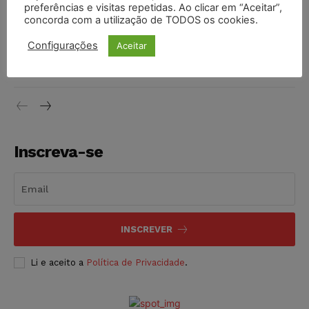
preferências e visitas repetidas. Ao clicar em “Aceitar”,
DIREITO TRIBUTÁRIO
07/08/2026
concorda com a utilização de TODOS os cookies.
Justiça do Trabalho mantém justa causa de empregado que
Configurações
Aceitar
vendia canetas emagrecedoras no local de trabalho
NOTÍCIAS
07/08/2026
Inscreva-se
INSCREVER
Li e aceito a
Política de Privacidade
.