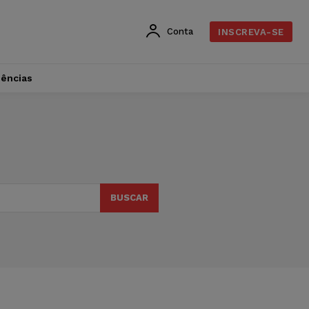
Conta
INSCREVA-SE
dências
BUSCAR