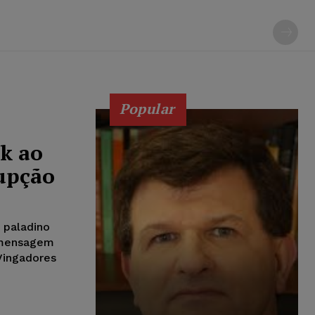
Popular
k ao
upção
 paladino
a mensagem
Vingadores