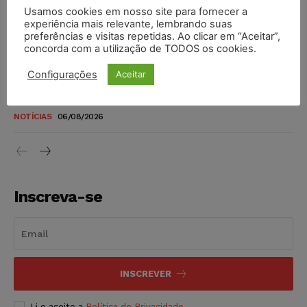
Usamos cookies em nosso site para fornecer a
TSE reforça que sistemas das urnas eletrônicas tornam-se
experiência mais relevante, lembrando suas
invioláveis após assinatura digital e lacração
preferências e visitas repetidas. Ao clicar em “Aceitar”,
concorda com a utilização de TODOS os cookies.
NOTÍCIAS
06/08/2026
Configurações
Aceitar
STF inicia julgamento sobre constitucionalidade da
proibição dos jogos de azar no Brasil
NOTÍCIAS
06/08/2026
Inscreva-se
INSCREVER
Li e aceito a
Política de Privacidade
.