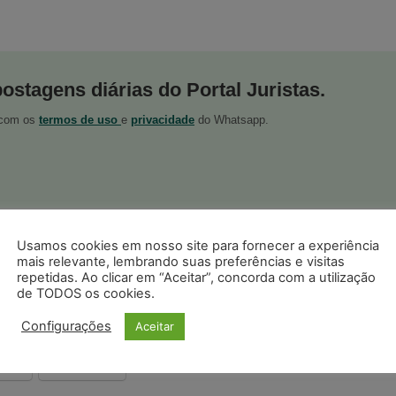
postagens diárias do Portal Juristas.
o com os
termos de uso
e
privacidade
do Whatsapp.
Usamos cookies em nosso site para fornecer a experiência
ristas no Google News
Seguir no Google
mais relevante, lembrando suas preferências e visitas
 notícias jurídicas do Brasil
repetidas. Ao clicar em “Aceitar”, concorda com a utilização
de TODOS os cookies.
Configurações
Aceitar
s
Facebook
Telegram
Pinterest
Tumblr
odon
LinkedIn