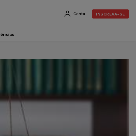
Conta
INSCREVA-SE
dências