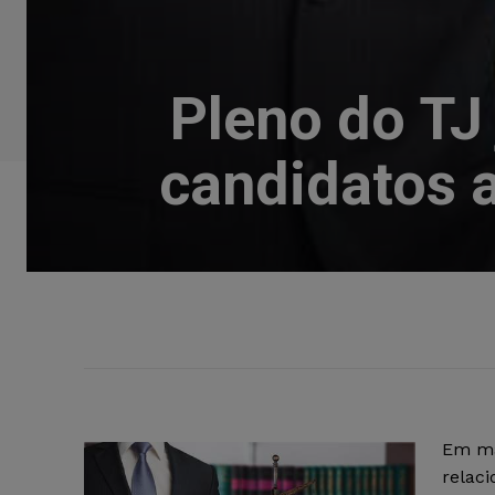
Pleno do TJ
candidatos 
Em ma
relac