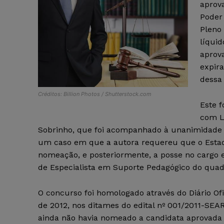
aprov
Poder
Pleno
líqui
aprov
expir
dessa 
Créditos: Billion Photos / Shutterstock.com
Este 
com L
Sobrinho, que foi acompanhado à unanimidade p
um caso em que a autora requereu que o Estado
nomeação, e posteriormente, a posse no cargo e
de Especialista em Suporte Pedagógico do quad
O concurso foi homologado através do Diário Ofi
de 2012, nos ditames do edital nº 001/2011-SEA
ainda não havia nomeado a candidata aprovada 