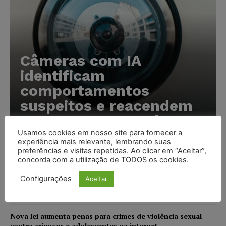
Câmeras com IA
identificam
comportamentos
suspeitos e reacendem
debate sobre vigilância
Usamos cookies em nosso site para fornecer a
Karina Silvério
-
10/08/2026
experiência mais relevante, lembrando suas
preferências e visitas repetidas. Ao clicar em “Aceitar”,
concorda com a utilização de TODOS os cookies.
Inteligência artificial amplia ataques cibernéticos e coloca
empresas brasileiras na mira de grupos criminosos
Configurações
Aceitar
NOTÍCIAS
10/08/2026
Nova lei aumenta penas para crimes de violência sexual
contra crianças e adolescentes na internet