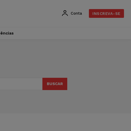
Conta
INSCREVA-SE
dências
BUSCAR