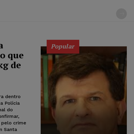
a
Popular
ão que
kg de
ra dentro
 Polícia
nal do
onfirmar,
 pelo crime
m Santa