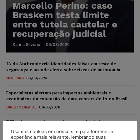
Marcello Perino: caso
Braskem testa limite
entre tutela cautelar e
recuperação judicial
Karina Silvério
-
06/08/2026
IA da Anthropic cria identidades falsas em teste de
segurança e acende alerta sobre riscos de autonomia
NOTÍCIAS
06/08/2026
Especialistas alertam para impactos ambientais e
econômicos da expansão de data centers de IA no Brasil
DIREITO DIGITAL
06/08/2026
TSE reforça que sistemas das urnas eletrônicas tornam-se
invioláveis após assinatura digital e lacração
Usamos cookies em nosso site para fornecer a
NOTÍCIAS
06/08/2026
experiência mais relevante, lembrando suas