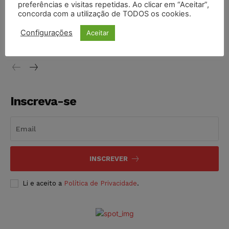
preferências e visitas repetidas. Ao clicar em “Aceitar”,
concorda com a utilização de TODOS os cookies.
STF inicia julgamento sobre constitucionalidade da
proibição dos jogos de azar no Brasil
Configurações
Aceitar
NOTÍCIAS
06/08/2026
Inscreva-se
INSCREVER
Li e aceito a
Política de Privacidade
.