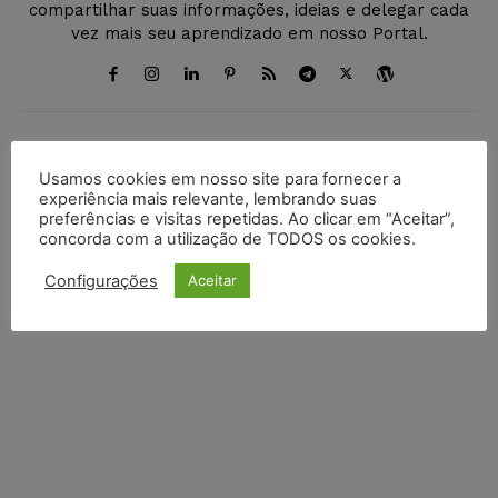
compartilhar suas informações, ideias e delegar cada
vez mais seu aprendizado em nosso Portal.
DEIXE UM COMENTÁRIO
Usamos cookies em nosso site para fornecer a
experiência mais relevante, lembrando suas
Default Comments (0)
Facebook Comments
Disqus Comments
preferências e visitas repetidas. Ao clicar em “Aceitar”,
concorda com a utilização de TODOS os cookies.
Configurações
Aceitar