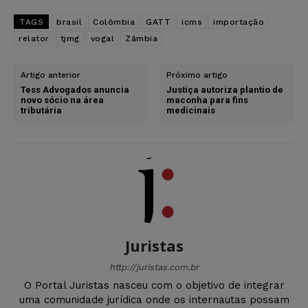
TAGS
brasil
Colômbia
GATT
icms
importação
relator
tjmg
vogal
Zâmbia
Artigo anterior
Próximo artigo
Tess Advogados anuncia
Justiça autoriza plantio de
novo sócio na área
maconha para fins
tributária
medicinais
Juristas
http://juristas.com.br
O Portal Juristas nasceu com o objetivo de integrar
uma comunidade jurídica onde os internautas possam