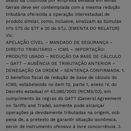
usado da Colômbia por empresa sediada em Minas
Gerais deve ser contemplada com a mesma redução
tributária oferecida a operação interestadual de
produto similar, como, inclusive, sinalizam as Súmulas
nº’s 575 do STF e 20 do STJ. (EMENTA DO RELATOR)
V.V.:
APELAÇÃO CÍVEL – MANDADO DE SEGURANÇA –
DIREITO TRIBUTÁRIO – ICMS – IMPORTAÇÃO:
PRODUTO USADO – REDUÇÃO DA BASE DE CÁLCULO
– GATT – AUSÊNCIA DE TRIBUTAÇÃO ANTERIOR –
DENEGAÇÃO DA ORDEM – SENTENÇA CONFIRMADA. 1.
O benefício fiscal de redução de base de cálculo do
ICMS, estabelecido no item 10, parte 1, anexo IV, do
Decreto estadual nº 43.080/2002 (RICMS/02), em
cumprimento às regras do GATT (General Agreement
on Tariffs and Trade), somente pode alcançar
operações já devidamente tributadas na origem, sob
pena de, a pretexto de garantir situação isonômica,
servir de instrumento ofensivo à livre concorrência. 2.