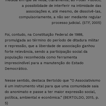
medida em que se veda, claramente, ao Poder Público,
a possibilidade de interferir na intimidade das
associações e, até mesmo, de dissolvê-las,
compulsoriamente, a não ser media
nte regular
processo judicial.
(STF, 2005)
Foi, contudo, na Constituição Federal de 1988,
promulgada ao término do período de ditadura militar
e repressão, que a liberdade de associação ganhou
forte relevância, sendo a participação social da
população reconhecida como ferramenta
imp
rescindível para a manutenção do
E
stado
Democrático.
Nesse sentido, destaca Bertoldo que
“
O Associativismo
é um instrumento vital para que uma comunidade saia
do anonimato e passe a ter maior expressão social,
política, ambiental e econômica.
” (BERTOLDO, 2015, p.
5)