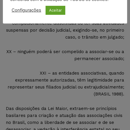
vedada a interferência estatal em seu funcionamento;
Configurações
Aceitar
XIX – as associações só poderão ser
compulsoriamente dissolvidas ou ter suas atividades
suspensas por decisão judicial, exigindo-se, no primeiro
caso, o trânsito em julgado;
XX – ninguém poderá ser compelido a associar-se ou a
permanecer associado;
XXI – as entidades associativas, quando
expressamente autorizadas, têm legitimidade para
representar seus filiados judicial ou extrajudicialmente;
(BRASIL 1988).
Das disposições da Lei Maior, extraem-se princípios
basilares para criação e atuação das associações civis
no Brasil, como a liberdade de se associar e de se
desassociar, a vedação à interferência estatal no seu