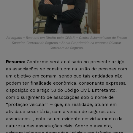
Advogado – Bacharel em Direito pelo CESUL – Centro Sulamericano de Ensino
Superior. Corretor de Seguros – Sócio Proprietário na empresa Dilamar
Corretora de Seguros.
Resumo:
Conforme será analisado
no presente artigo
,
as associações se constituem na união de pessoas com
um objetivo em comum, sendo que tais entidades não
podem ter finalidade econômica, consonante expressa
disposição do artigo 53 do Código Civil. Entretanto,
com o surgimento de associações sob o nome de
“proteção veicular”
– que,
na realidade,
atuam
em
atividade securitária, com
a
venda de seguros aos
associados -, nota-se um eviden
te desvirtuamento da
natureza das
associaç
ões
civi
s
. Sobre o assunto,