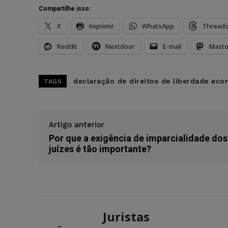
Compartilhe isso:
X
Imprimir
WhatsApp
Thread
Reddit
Nextdoor
E-mail
Mast
declaração de direitos de liberdade ec
TAGS
Artigo anterior
Por que a exigência de imparcialidade dos
juízes é tão importante?
Juristas