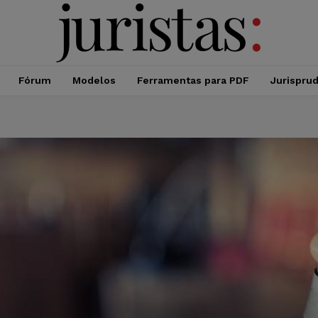
Fórum
Modelos
Ferramentas para PDF
Jurispru