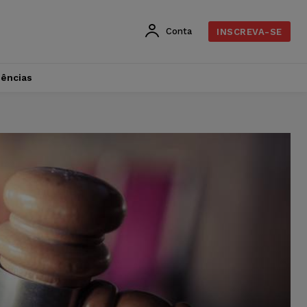
Conta
INSCREVA-SE
dências