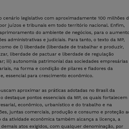
co cenário legislativo com aproximadamente 100 milhões 
r juízos e tribunais em todo território nacional. Enfim,
 aprimoramento do ambiente de negócios, para o aument
es administrativas e judiciais. Para tanto, o texto da MP,
como de i) liberdade (liberdade de trabalhar e produzir,
ar, liberdade de pactuar e liberdade de regulação
ar; iii) autonomia patrimonial das sociedades empresárias
iais, na forma e condição de pilares e fiadores da
e, essencial para crescimento econômico.
buscam aproximar as práticas adotadas no Brasil da
o destaque pontos essenciais da MP, os quais fortalecem 
presarial, econômico, urbanístico e do trabalho e na
sões, juntas comerciais, produção e consumo e proteção a
o da atividade econômica também alcança a licença, a
e os demais atos exigidos, com qualquer denominação, por