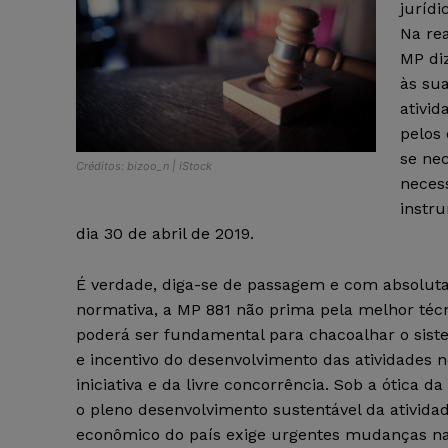
jurídi
Na rea
MP diz
às su
ativid
pelos 
se nec
Créditos: bizoo_n | iStock
necess
instr
dia 30 de abril de 2019.
É verdade, diga-se de passagem e com absoluta
normativa, a MP 881 não prima pela melhor técni
poderá ser fundamental para chacoalhar o sist
e incentivo do desenvolvimento das atividades n
iniciativa e da livre concorrência. Sob a ótica
o pleno desenvolvimento sustentável da atividad
econômico do país exige urgentes mudanças na