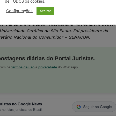
de TODOS os cookies.
Configurações
Aceitar
ercial da Universidade Presbiteriana Mackenzie, e doutor
 Universidade Católica de São Paulo. Foi presidente da
cretário Nacional do Consumidor – SENACON.
postagens diárias do Portal Juristas.
o com os
termos de uso
e
privacidade
do Whatsapp.
ristas no Google News
Seguir no Google
 notícias jurídicas do Brasil