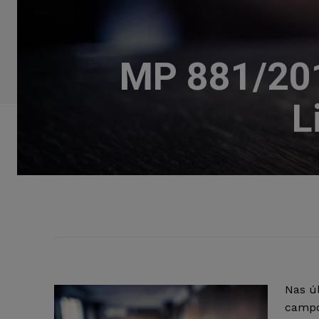
MP 881/201
L
Nas ú
campo 