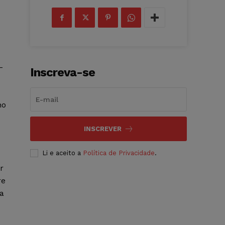
.
-
Inscreva-se
no
INSCREVER
Li e aceito a
Política de Privacidade
.
r
re
ra