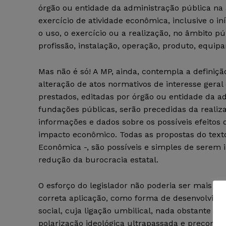
órgão ou entidade da administração pública na 
exercício de atividade econômica, inclusive o in
o uso, o exercício ou a realização, no âmbito pú
profissão, instalação, operação, produto, equipa
Mas não é só! A MP, ainda, contempla a definição
alteração de atos normativos de interesse gera
prestados, editadas por órgão ou entidade da ad
fundações públicas, serão precedidas da realiz
informações e dados sobre os possíveis efeitos 
impacto econômico. Todas as propostas do text
Econômica -, são possíveis e simples de sere
redução da burocracia estatal.
O esforço do legislador não poderia ser mais pr
correta aplicação, como forma de desenvolvime
social, cuja ligação umbilical, nada obstante co
polarização ideológica ultrapassada e preconceit