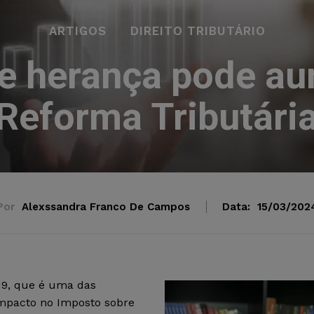
ARTIGOS
DIREITO TRIBUTÁRIO
e herança pode a
Reforma Tributári
Por
Alexssandra Franco De Campos
Data:
15/03/202
19, que é uma das
impacto no Imposto sobre