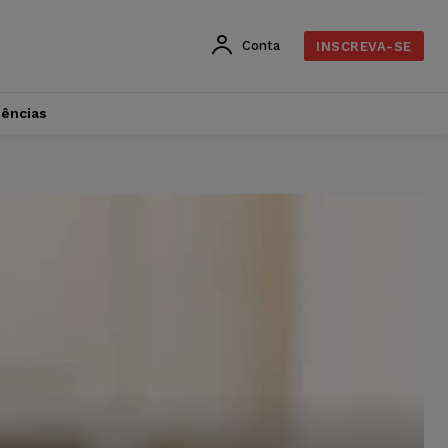
Conta
INSCREVA-SE
dências