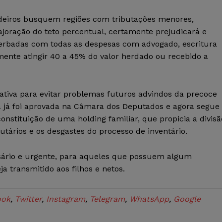
deiros busquem regiões com tributações menores,
ajoração do teto percentual, certamente prejudicará e
oberbadas com todas as despesas com advogado, escritura
ilmente atingir 40 a 45% do valor herdado ou recebido a
tiva para evitar problemas futuros advindos da precoce
a já foi aprovada na Câmara dos Deputados e agora segue
onstituição de uma holding familiar, que propicia a divisã
utários e os desgastes do processo de inventário.
sário e urgente, para aqueles que possuem algum
 transmitido aos filhos e netos.
ook
,
Twitter
,
Instagram
,
Telegram
,
WhatsApp
,
Google