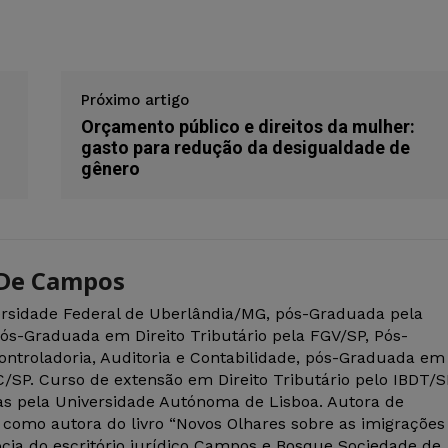
Próximo artigo
Orçamento público e direitos da mulher:
gasto para redução da desigualdade de
gênero
 De Campos
ersidade Federal de Uberlândia/MG, pós-Graduada pela
pós-Graduada em Direito Tributário pela FGV/SP, Pós-
roladoria, Auditoria e Contabilidade, pós-Graduada em
UC/SP. Curso de extensão em Direito Tributário pelo IBDT/S
as pela Universidade Autónoma de Lisboa. Autora de
te como autora do livro “Novos Olhares sobre as imigrações
ócia do escritório jurídico Campos e Bosque Sociedade de