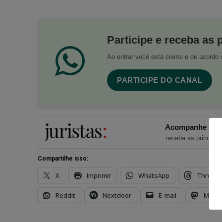
Participe e receba as 
Ao entrar você está ciente e de acord
PARTICIPE DO CANAL
Acompanhe o Ju
receba as principais
Compartilhe isso:
X
Imprimir
WhatsApp
Thread
Reddit
Nextdoor
E-mail
Mast