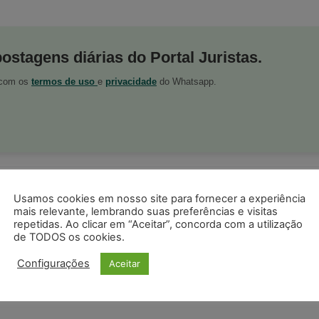
postagens diárias do Portal Juristas.
o com os
termos de uso
e
privacidade
do Whatsapp.
ristas no Google News
Seguir no Google
Usamos cookies em nosso site para fornecer a experiência
 notícias jurídicas do Brasil
mais relevante, lembrando suas preferências e visitas
repetidas. Ao clicar em “Aceitar”, concorda com a utilização
de TODOS os cookies.
s
Facebook
Telegram
Pinterest
Tumblr
Configurações
Aceitar
odon
LinkedIn