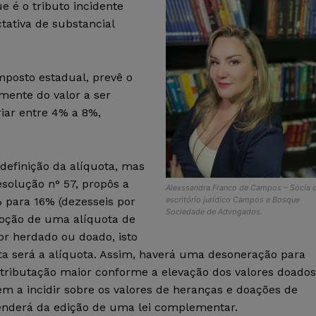
 é o tributo incidente
tativa de substancial
posto estadual, prevê o
ente do valor a ser
iar entre 4% a 8%,
definição da alíquota, mas
solução n° 57, propôs a
Alexssandra Franco de Campos – Sócia 
para 16% (dezesseis por
escritório jurídico Campos e Bosque
Sociedade de Advogados.
adoção de uma alíquota de
lor herdado ou doado, isto
ta será a alíquota. Assim, haverá uma desoneração para
tributação maior conforme a elevação dos valores doados
m a incidir sobre os valores de heranças e doações de
enderá da edição de uma lei complementar.