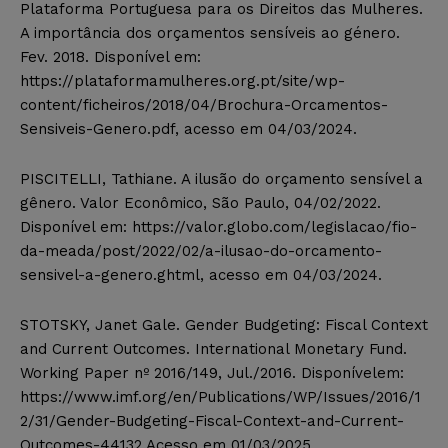
Plataforma Portuguesa para os Direitos das Mulheres.
A importância dos orçamentos sensíveis ao género.
Fev. 2018. Disponível em:
https://plataformamulheres.org.pt/site/wp-
content/ficheiros/2018/04/Brochura-Orcamentos-
Sensiveis-Genero.pdf, acesso em 04/03/2024.
PISCITELLI, Tathiane. A ilusão do orçamento sensível a
gênero. Valor Econômico, São Paulo, 04/02/2022.
Disponível em: https://valor.globo.com/legislacao/fio-
da-meada/post/2022/02/a-ilusao-do-orcamento-
sensivel-a-genero.ghtml, acesso em 04/03/2024.
STOTSKY, Janet Gale. Gender Budgeting: Fiscal Context
and Current Outcomes. International Monetary Fund.
Working Paper nº 2016/149, Jul./2016. Disponívelem:
https://www.imf.org/en/Publications/WP/Issues/2016/1
2/31/Gender-Budgeting-Fiscal-Context-and-Current-
Outcomes-44132 Acesso em 01/03/2025