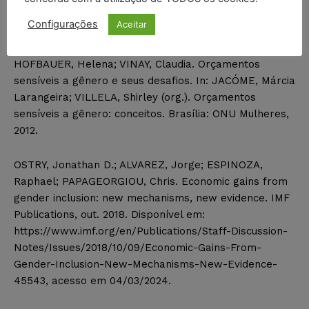
Configurações
Aceitar
REFERÊNCIAS
HOFBAUER, Helena; VINAY, Claudia. Orçamentos
sensíveis a gênero e seus desafios. In: JACÓME, Márcia
Larangeira; VILLELA, Shirley (org.). Orçamentos
sensíveis a gênero: conceitos. Brasília: ONU Mulheres,
2012.
OSTRY, Jonathan D.; ALVAREZ, Jorge; ESPINOZA,
Raphael; PAPAGEORGIOU, Chris. Economic gains from
gender inclusion: new mechanisms, new evidence. IMF
Publications, out. 2018. Disponível em:
https://www.imf.org/en/Publications/Staff-Discussion-
Notes/Issues/2018/10/09/Economic-Gains-From-
Gender-Inclusion-New-Mechanisms-New-Evidence-
45543, acesso em 04/03/2024.