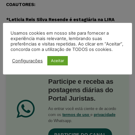
COAUTORES:
*Leticia Reis Silva Resende é estagiária na LIRA
Advogados.
Usamos cookies em nosso site para fornecer a
experiência mais relevante, lembrando suas
*Karla Novicki é estagiária da LIRA Advogados.
preferências e visitas repetidas. Ao clicar em “Aceitar”,
concorda com a utilização de TODOS os cookies.
Configurações
Aceitar
Participe e receba as
postagens diárias do
Portal Juristas.
Ao entrar você está ciente e de acordo
com os
termos de uso
e
privacidade
do Whatsapp.
PARTICIPE DO CANAL