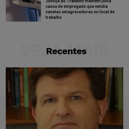
Justiça do Trabalho mantém justa
causa de empregado que vendia
canetas emagrecedoras no local de
trabalho
VEJA MAIS
Recentes