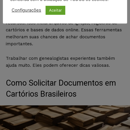
Recursos para superar esses desafios
Configurações
Aceitar
Para vencer esses problemas, é bom usar vários
recursos. Isso inclui arquivos de igrejas, registros de
cartórios e bases de dados online. Essas ferramentas
melhoram suas chances de achar documentos
importantes.
Trabalhar com genealogistas experientes também
ajuda muito. Eles podem oferecer dicas valiosas.
Como Solicitar Documentos em
Cartórios Brasileiros