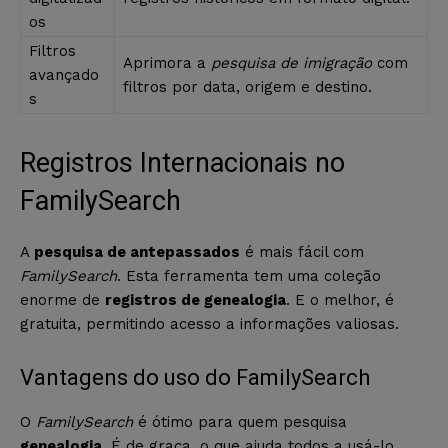
os
Filtros
Aprimora a
pesquisa de imigração
com
avançado
filtros por data, origem e destino.
s
Registros Internacionais no
FamilySearch
A
pesquisa de antepassados
é mais fácil com
FamilySearch
. Esta ferramenta tem uma coleção
enorme de
registros de genealogia
. E o melhor, é
gratuita, permitindo acesso a informações valiosas.
Vantagens do uso do FamilySearch
O
FamilySearch
é ótimo para quem pesquisa
genealogia
. É de graça, o que ajuda todos a usá-lo.