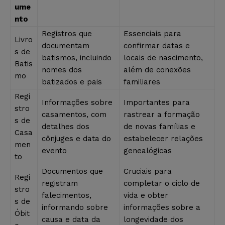
ume
nto
Registros que
Essenciais para
Livro
documentam
confirmar datas e
s de
batismos, incluindo
locais de nascimento,
Batis
nomes dos
além de conexões
mo
batizados e pais
familiares
Regi
Informações sobre
Importantes para
stro
casamentos, com
rastrear a formação
s de
detalhes dos
de novas famílias e
Casa
cônjuges e data do
estabelecer relações
men
evento
genealógicas
to
Documentos que
Cruciais para
Regi
registram
completar o ciclo de
stro
falecimentos,
vida e obter
s de
informando sobre
informações sobre a
Óbit
causa e data da
longevidade dos