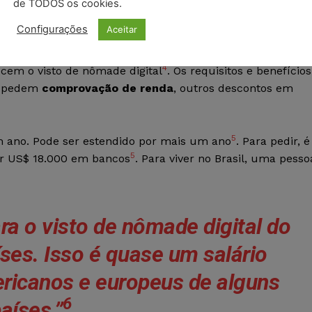
de TODOS os cookies.
l
Configurações
Aceitar
ntes e situações
4
ecem o visto de nômade digital
. Os requisitos e benefícios
s pedem
comprovação de renda
, outros descontos em
5
um ano. Pode ser estendido por mais um ano
. Para pedir, é
5
er US$ 18.000 em bancos
. Para viver no Brasil, uma pesso
ra o visto de nômade digital do
ses. Isso é quase um salário
ricanos e europeus de alguns
6
aíses.”