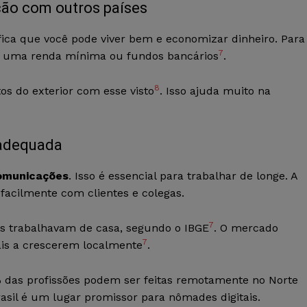
ção com outros países
ifica que você pode viver bem e economizar dinheiro. Para
7
ter uma renda mínima ou fundos bancários
.
8
s do exterior com esse visto
. Isso ajuda muito na
 adequada
comunicações
. Isso é essencial para trabalhar de longe. A
 facilmente com clientes e colegas.
7
os trabalhavam de casa, segundo o IBGE
. O mercado
7
ais a crescerem localmente
.
das profissões podem ser feitas remotamente no Norte
rasil é um lugar promissor para nômades digitais.