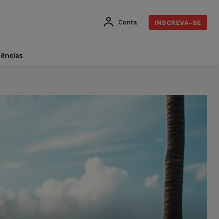
Conta
INSCREVA-SE
dências