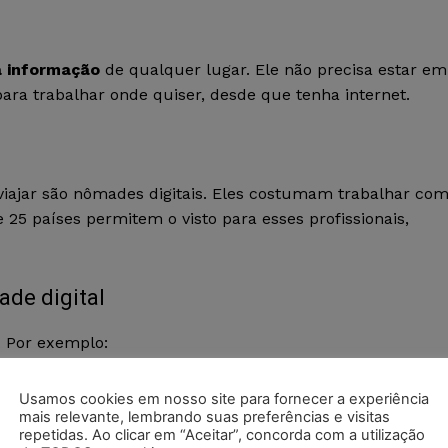
a informação
de qualquer lugar. Ele não precisa estar em
 para trabalhar onde quiser, desde que tenha internet.
viajar são nômades digitais. Eles costumam trabalhar co
25 países permitem o visto para esses profissionais,
ade digital
s. Por exemplo:
Usamos cookies em nosso site para fornecer a experiência
mais relevante, lembrando suas preferências e visitas
uras
repetidas. Ao clicar em “Aceitar”, concorda com a utilização