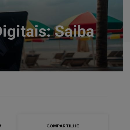
igitais: Saiba
e
COMPARTILHE