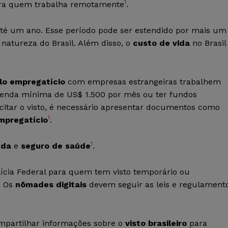
1
para quem trabalha remotamente
.
té um ano. Esse período pode ser estendido por mais um
 natureza do Brasil. Além disso, o
custo de vida
no Brasil
lo empregatício
com empresas estrangeiras trabalhem
enda mínima de US$ 1.500 por mês ou ter fundos
licitar o visto, é necessário apresentar documentos como
1
mpregatício
.
1
nda
e
seguro de saúde
.
Polícia Federal para quem tem visto temporário ou
. Os
nômades digitais
devem seguir as leis e regulament
ompartilhar informações sobre o
visto brasileiro
para