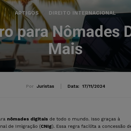
ARTIGOS
DIREITO INTERNACIONAL
iro para Nômades D
Mais
Por
Juristas
Data:
17/11/2024
ara
nômades digitais
de todo o mundo. Isso graças à
al de Imigração (
CNIg
). Essa regra facilita a concessão d