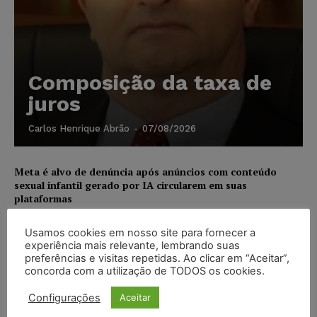
Composição da taxa de
juros
Carlos Henrique Abrão
-
07/08/2026
Meta é alvo de denúncia após anúncios com conteúdo
sexual infantil gerado por IA circularem em suas
plataformas
NOTÍCIAS
07/08/2026
Usamos cookies em nosso site para fornecer a
experiência mais relevante, lembrando suas
Advogado preso por suspeita de matar o filho tem
preferências e visitas repetidas. Ao clicar em “Aceitar”,
inscrição suspensa pela OAB-TO
concorda com a utilização de TODOS os cookies.
NOTÍCIAS
07/08/2026
Configurações
Aceitar
STF amplia isenção de IBS e CBS na compra de veículos