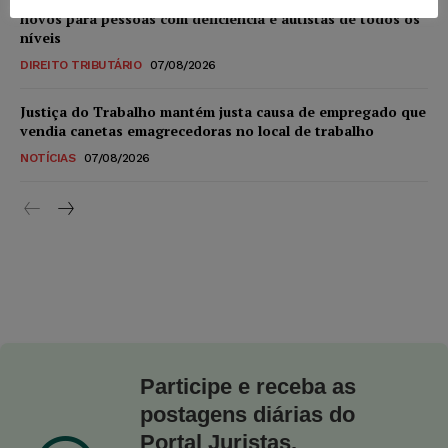
novos para pessoas com deficiência e autistas de todos os
níveis
DIREITO TRIBUTÁRIO
07/08/2026
Justiça do Trabalho mantém justa causa de empregado que
vendia canetas emagrecedoras no local de trabalho
NOTÍCIAS
07/08/2026
Participe e receba as
postagens diárias do
Portal Juristas.