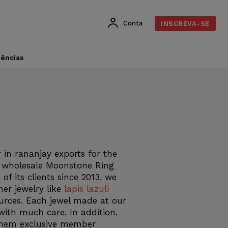
Conta
INSCREVA-SE
dências
in rananjay exports for the
ed wholesale Moonstone Ring
of its clients since 2013. we
er jewelry like
lapis lazuli
ources. Each jewel made at our
 with much care. In addition,
 them exclusive member