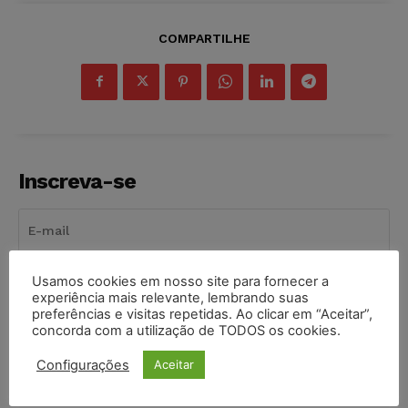
COMPARTILHE
Inscreva-se
Usamos cookies em nosso site para fornecer a
INSCREVER
experiência mais relevante, lembrando suas
preferências e visitas repetidas. Ao clicar em “Aceitar”,
Li e aceito a
Política de Privacidade
.
concorda com a utilização de TODOS os cookies.
Configurações
Aceitar