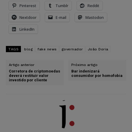
Pinterest
Tumblr
Reddit
Nextdoor
E-mail
Mastodon
LinkedIn
TAGS
blog
fake news
governador
João Doria
Artigo anterior
Próximo artigo
Corretora de criptomoedas
Bar indenizará
deverá restituir valor
consumidor por homofobia
investido por cliente