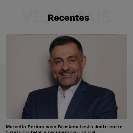
VEJA MAIS
Recentes
Marcello Perino: caso Braskem testa limite entre
tutela cautelar e recuperação judicial