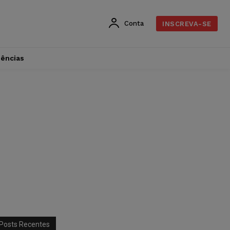
Conta
INSCREVA-SE
dências
Posts Recentes